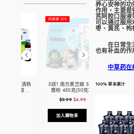
养心安神的功
作用，主要是
芪阿胶口服液
特惠價 50%
特惠價 29%
可以通过服用
枣、黄芪、枸
在日常生活中
也有补血的作
中草药在
液 清熱
5送1 南方黑芝麻 5黑荳
5送1 南方黑芝
100% 草本果汁
感冒髮
漿粉 450克(30克X15
麻核桃桑葚粉 4
12
袋) 美國專供 營養健康
(40g*10袋) 
$9.99
$4.99
$6.99
$4.9
早餐 方便快捷
營養健康早餐 
加入購物車
加入購物車