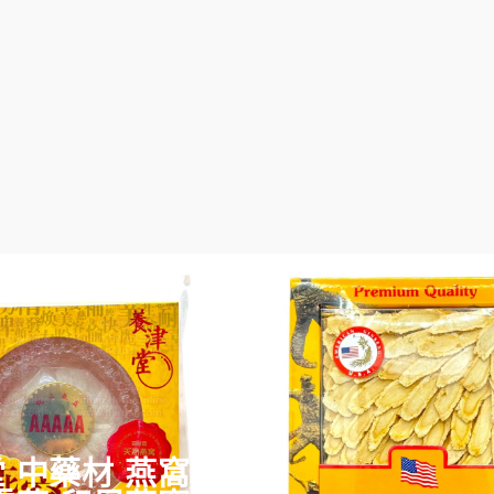
 中藥材 燕窩 金