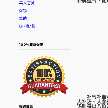
补脾益气，促
華人百貨
促銷
幫助
En/简/繁
100％滿意保證
补气补血可以
大补汤、人参
汤则是以八珍
每週優惠