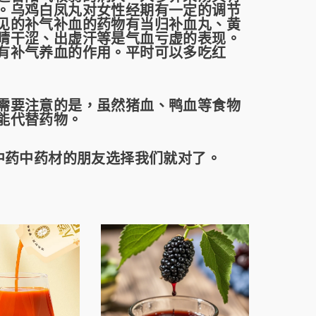
。乌鸡白凤丸对女性经期有一定的调节
见的补气补血的药物有当归补血丸、黄
睛干涩、出虚汗等是气血亏虚的表现。
特惠價 50%
特惠價 17%
有补气养血的作用。平时可以多吃红
要注意的是，虽然猪血、鸭血等食物
能代替药物。
中药中药材的朋友选择我们就对了。
芝麻糊
5送1 南方黑芝麻 黑芝
已過期2025/1
0克X15
麻糊 原味 600克（50
川貝枇杷膏 1
 營養健
克X12袋） 美國專供 營
9
$9.99
$4.99
$5.99
$4.
快捷
養健康早餐 方便快捷
加入購物車
加入購物車