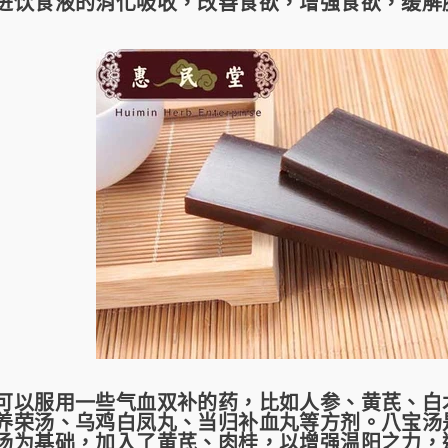
进饮食液的消化吸收，改善食欲，增强食欲，缓解
服用一些气血双补的药，比如人参、黄芪、白术
养荣汤、乌鸡白凤丸、当归补血丸等方剂。八宝汤
汤为基础，加入了黄芪、肉桂，以增强温阳之力，