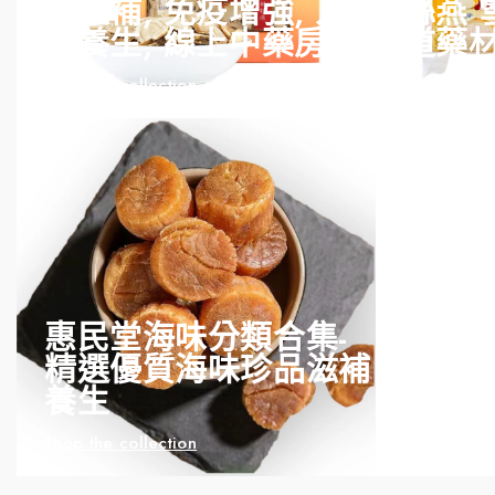
康滋補, 免疫增強, 人
絲燕 
參養生, 線上中藥房
道藥
Shop the collection
Shop the co
惠民堂海味分類合集-
精選優質海味珍品滋補
染髮膏
養生
水/染
Shop the collection
Shop the co