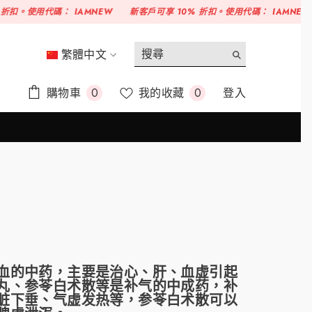
碼：
IAMNEW
新客戶可享 10% 折扣。使用代碼：
IAMNEW
新客戶可享
繁體中文
ENGLISH
0
願
購物車
我的收藏
登入
0
0
简体中文
件
望
商
清
繁體中文
品
單
的中药，主要是治心、肝、血虚引起
丸、参苓白术散等是补气的中成药，补
脏下垂、气虚发热等，参苓白术散可以