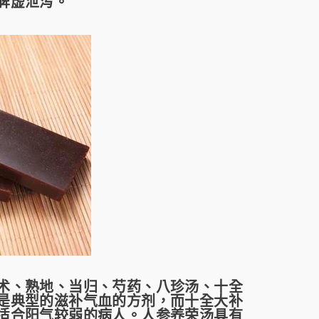
脾虚泄泻。
、熟地、当归、芍药、八珍汤、十全
是典型的滋补气血的方剂，而十全大补
适合阳气较弱的病人。人参养荣汤具有