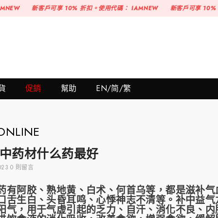
客戶可享 10% 折扣。使用代碼：
IAMNEW
新客戶可享 10% 折扣。使用代
貨
促銷
幫助
EN/简/繁
NLINE
中药材什么药最好
2023
0 則留言
阿胶、熟地黄、白术、何首乌等，都是滋补气血
口舌生白、头昏耳鸣、心悸神志不清等。补中益气
阳气，用于气虚引起的乏力、自汗、消化不良、内