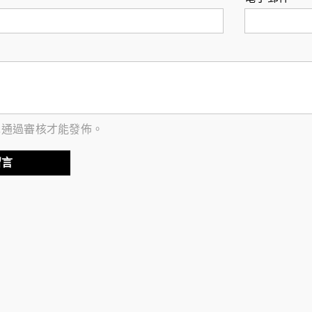
加入惠民
輸入郵箱訂閱惠
訂閱用戶可享1
入折扣碼NEWSL
10%折扣！獲
請輸入
先通過審核才能發佈。