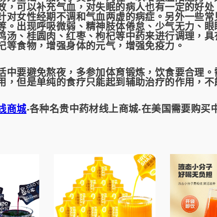
效，可以补充气血，对失眠的病人也有一定的好处
针对女性经期不调和气血两虚的病症。另外一些常
等。出现呼吸微弱、精神肢体倦怠、少气无力、眼
特惠價 29%
特惠價 38%
鸡汤、桂圆肉、红枣、枸杞等中药来进行调理，具
杞等食物，增强身体的元气，增强免疫力。
要避免熬夜，多参加体育锻炼，饮食要合理。需
用，但是单纯的食疗只能起到辅助治疗的作用，不
线商城
-各种名贵中药材线上商城-在美国需要购买
麻 黑芝
5送1 南方黑芝麻 葛根
南方黑芝麻 黑
00克
山藥玉米糊 360克
無糖 600克（4
美國專供
(40g*9袋）美國專供
袋） 美國專供
9
$6.99
$4.99
$7.99
$4.9
方便快捷
營養健康早餐 方便快捷
康早餐 方便
加入購物車
加入購物車