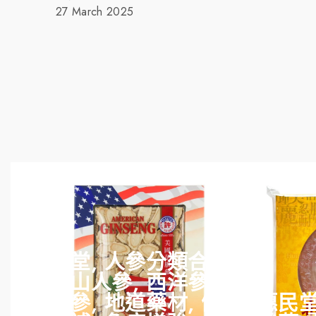
27 March 2025
惠民堂, 人參分類合集,
長白山人參, 西洋參,
高麗參, 地道藥材, 健
惠民堂