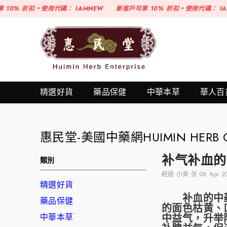
跳至內容
。使用代碼：
IAMNEW
新客戶可享 10% 折扣。使用代碼：
IAMNEW
新
精選好貨
藥品保健
中華本草
華人百
惠民堂-美國中藥網HUIMIN HERB O
补气补血的
類別
經過
小美 张
06 Apr 
精選好貨
补血的中药有
藥品保健
的面色枯黄、
中華本草
中益气，升举