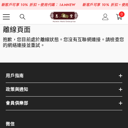
跳至內容
新客戶可享 10% 折扣。使用代碼：
IAMNEW
新客戶可享 10% 折扣。使
0
0
件
商
離線頁面
品
抱歉，您目前處於離線狀態。您沒有互聯網連接。請檢查您
的網絡連接並重試。
用戶指南
政策與通知
會員俱樂部
微信