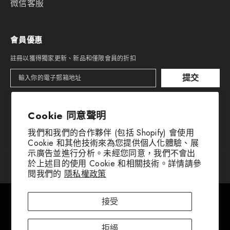
微信客服
會員優惠
註冊以獲得獨家更新、新品和僅限會員的折扣
提交
Cookie 同意聲明
我們和我們的合作夥伴 (包括 Shopify) 會使用
Cookie 和其他技術來為您提供個人化體驗、展
示廣告並進行分析。未經您同意，我們不會出
於上述目的使用 Cookie 和相關技術。詳情請參
© 2016-2025 惠民草本版權所有。
閱我們的
隱私權政策
付
The cookie settings on this website are set to "allow all
款
接受
cookies" to give you the very best experience. Please click
方
式
Accept Cookies to continue to use the site.
拒絕