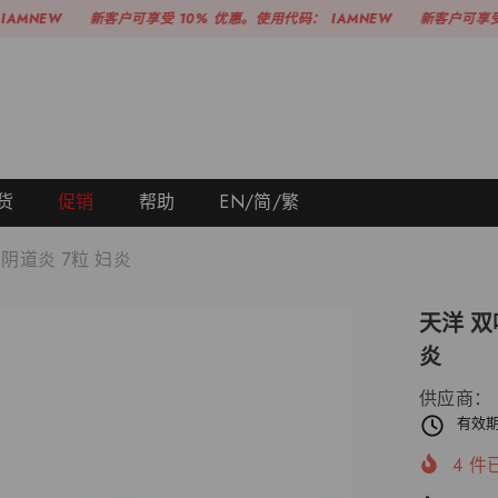
新客户可享受 10% 优惠。使用代码：
IAMNEW
新客户可享受 10% 优
货
促销
帮助
EN/简/繁
阴道炎 7粒 妇炎
天洋 双
炎
供应商：
有效期
4
件