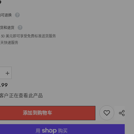
9
内可退换
货和退货
 50 美元即可享受免费标准送货服务
1 天快递服务
增
加
.99
天
洋
位客户正在查看此产品
双
唑
泰
添加到购物车
栓
妇
科
炎