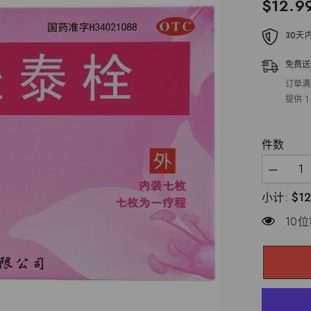
$12.9
30天
免费送
订单满
提供 
件数
减
少
$12
小计:
天
洋
10
双
唑
泰
栓
妇
科
炎