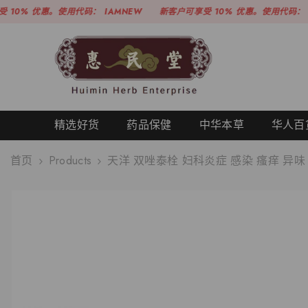
跳至内容
优惠。使用代码：
IAMNEW
新客户可享受 10% 优惠。使用代码：
IAMNEW
精选好货
药品保健
中华本草
华人百
首页
Products
天洋 双唑泰栓 妇科炎症 感染 瘙痒 异味 