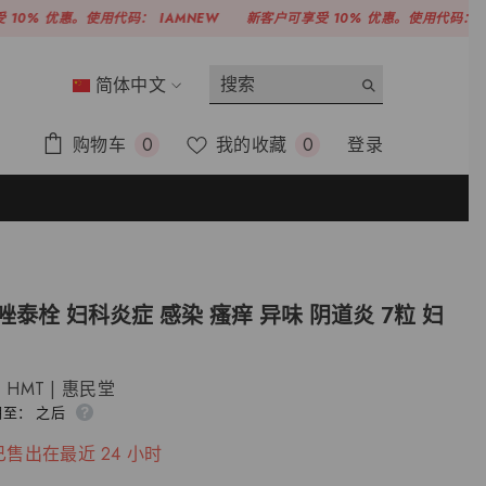
惠。使用代码：
IAMNEW
新客户可享受 10% 优惠。使用代码：
IAMNEW
简体中文
ENGLISH
0
愿
购物车
我的收藏
登录
0
0
简体中文
项
望
清
繁體中文
单
唑泰栓 妇科炎症 感染 瘙痒 异味 阴道炎 7粒 妇
HMT | 惠民堂
至： 之后
已售出在最近
24
小时