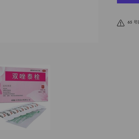
症
感
染
65 
瘙
痒
异
味
阴
道
炎
7
粒
妇
炎
的
数
量