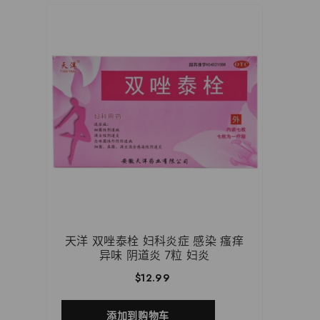
天洋 双唑泰栓 妇科炎症 感染 瘙痒
异味 阴道炎 7粒 妇炎
$12.99
添加到购物车