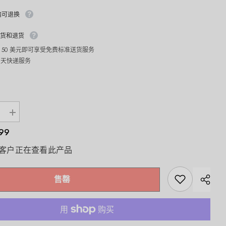
内可退换
货和退货
 50 美元即可享受免费标准送货服务
1 天快递服务
增
加
.99
诺
特
位客户正在查看此产品
兰
德
维
售罄
生
素
C
维
生