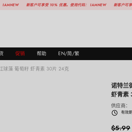
新客户可享受 10% 优惠。使用代码：
IAMNEW
新客户可享受 10% 
货
促销
帮助
EN/简/繁
球藻 葡萄籽 虾青素 30片 24克
诺特兰德
虾青素 
供应商：
有效期
$5.99