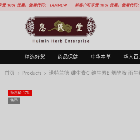
跳至内容
优惠。使用代码：
IAMNEW
新客户可享受 10% 优惠。使用代码：
IAMNEW
精选好货
药品保健
中华本草
华人百
首页
Products
诺特兰德 维生素C 维生素E 烟酰胺 雨生红
特惠价 17%
售罄