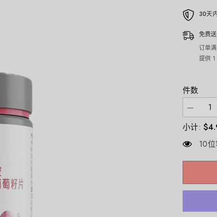
30天
免费送
订单满
提供 
件数
减
少
$4
小计:
诺
特
10
兰
德
维
生
素
C
维
生