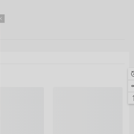
堂免费折扣会员
民堂会员专属优惠！
0%折扣，结账页面输
ETTER，下一单可享
取更多新品折扣通知，
邮箱订阅！
订阅