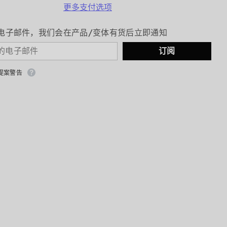
素
更多支付选项
E
烟
电子邮件，我们会在产品/变体有货后立即通知
酰
胺
订阅
雨
生
红
号提案警告
球
藻
葡
萄
籽
虾
青
素
30
片
24
克
的
数
量