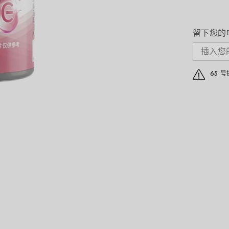
素
E
烟
留下您的
酰
胺
雨
生
红
65 
球
藻
葡
萄
籽
虾
青
素
30
片
24
克
的
数
量