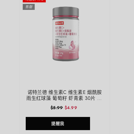
售罄
诺特兰德 维生素C 维生素E 烟酰胺
雨生红球藻 葡萄籽 虾青素 30片 24
克
$5.99
$4.99
提醒我