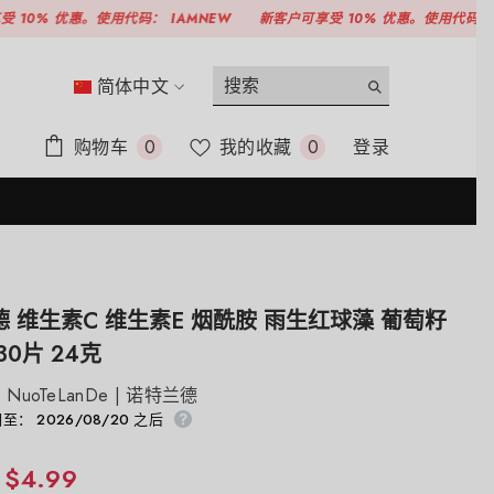
优惠。使用代码：
IAMNEW
新客户可享受 10% 优惠。使用代码：
IAMNEW
简体中文
ENGLISH
0
愿
购物车
我的收藏
登录
0
0
简体中文
项
望
清
繁體中文
单
 维生素C 维生素E 烟酰胺 雨生红球藻 葡萄籽
30片 24克
NuoTeLanDe | 诺特兰德
至： 2026/08/20 之后
$4.99