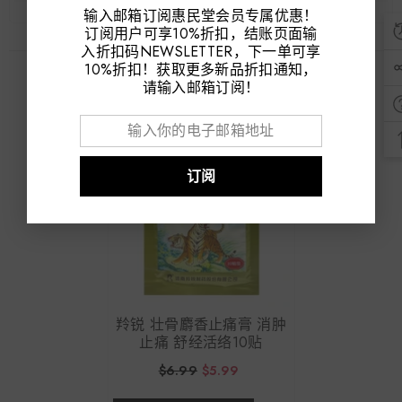
输入邮箱订阅惠民堂会员专属优惠！
订阅用户可享10%折扣，结账页面输
入折扣码NEWSLETTER，下一单可享
10%折扣！获取更多新品折扣通知，
最近浏览的产品
请输入邮箱订阅！
特惠价 14%
订阅
羚锐 壮骨麝香止痛膏 消肿
止痛 舒经活络10贴
$6.99
$5.99