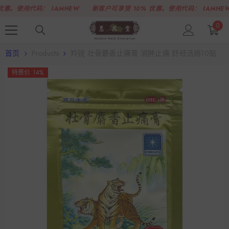
跳至内容
惠。使用代码：
IAMNEW
新客户可享受 10% 优惠。使用代码：
IAMNEW
0
0
项
首页
Products
羚锐 壮骨麝香止痛膏 消肿止痛 舒经活络10贴
特惠价 14%