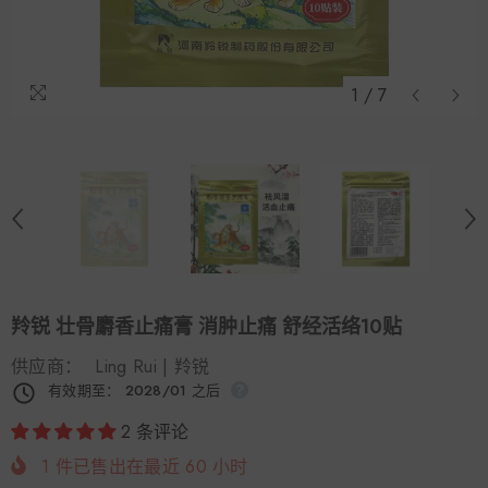
1
/
7
羚锐 壮骨麝香止痛膏 消肿止痛 舒经活络10贴
供应商：
Ling Rui | 羚锐
有效期至： 2028/01 之后
2 条评论
1
件已售出在最近
60
小时