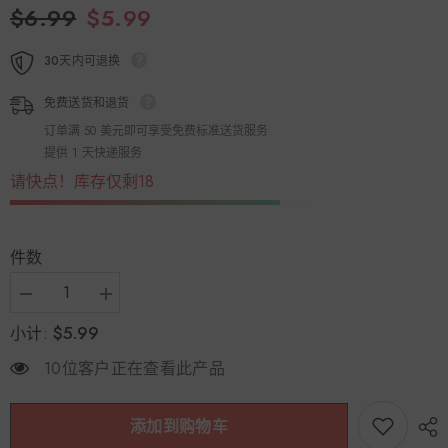
$6.99
$5.99
30天内可退换
免费送货和退货
订单满 50 美元即可享受免费标准送货服务
提供 1 天快递服务
请快点！库存仅剩18
件数
减
增
少
加
$5.99
小计:
羚
羚
锐
锐
10位客户正在查看此产品
壮
壮
骨
骨
麝
麝
添加到购物车
香
香