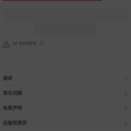
止
止
痛
痛
膏
膏
消
消
肿
肿
止
止
痛
痛
舒
舒
65 号提案警告
经
经
活
活
络
络
10
10
贴
贴
的
的
描述
数
数
量
量
常见问题
免责声明
运输和退货